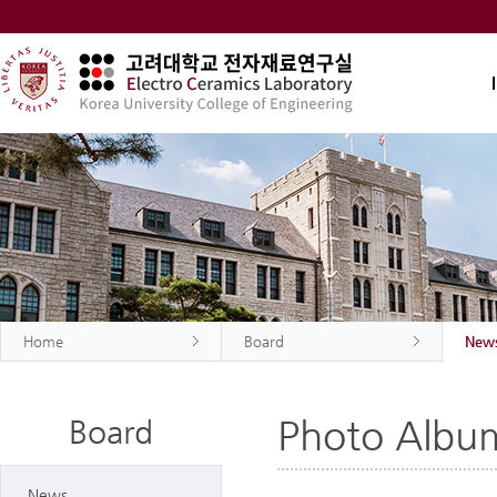
Home
Board
New
Photo Albu
Board
News