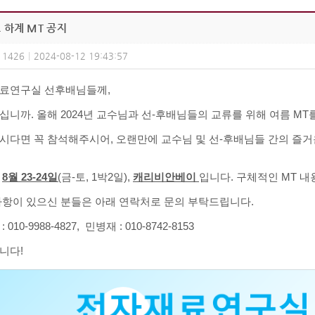
 하계 MT 공지
1426
|
2024-08-12 19:43:57
료연구실 선후배님들께,
십니까. 올해 2024년 교수님과 선-후배님들의 교류를 위해 여름 MT
시다면 꼭 참석해주시어, 오랜만에 교수님 및 선-후배님들 간의 즐거
은
8
월 23-24일
(
금-토, 1박2일),
캐리비안베이
입니다. 구체적인 MT 
사항이 있으신 분들은 아래 연락처로 문의 부탁드립니다.
 010-9988-4827, 민병재 : 010-8742-8153
니다!