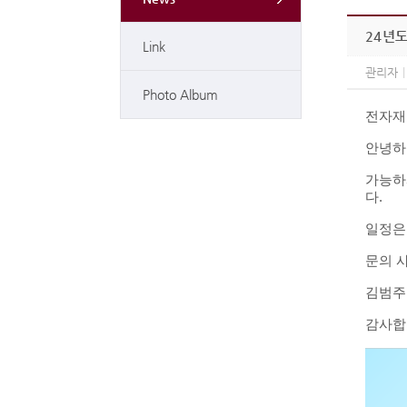
24년도
Link
관리자
|
Photo Album
전자재
안녕하
가능하
다.
일정
문의 
김범주 :
감사합