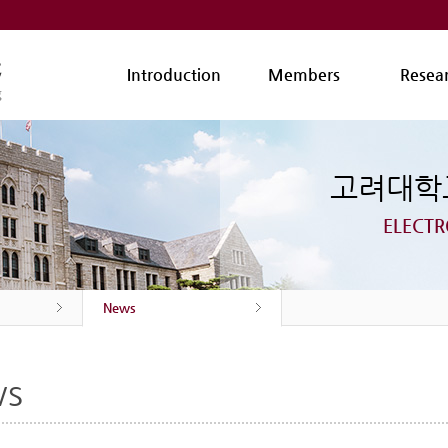
Introduction
Members
Resea
고려대
ELECTR
News
ws