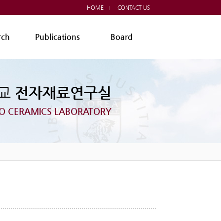
HOME
CONTACT US
rch
Publications
Board
학교
전자재료연구실
O CERAMICS LABORATORY