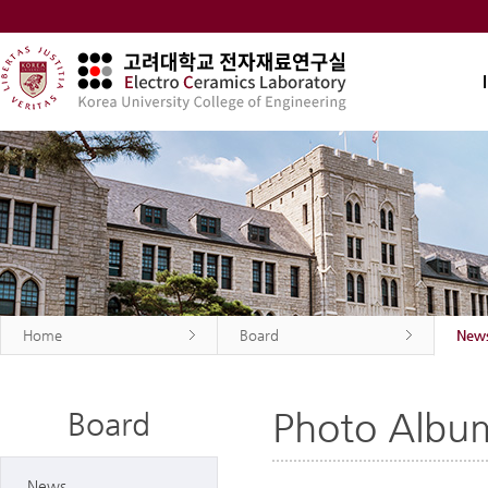
Home
Board
New
Photo Albu
Board
News