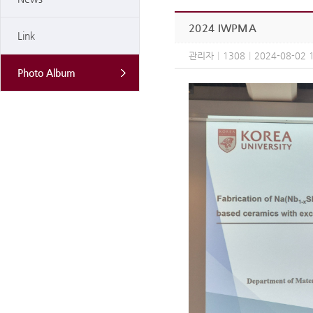
2024 IWPMA
Link
관리자
|
1308
|
2024-08-02 
Photo Album