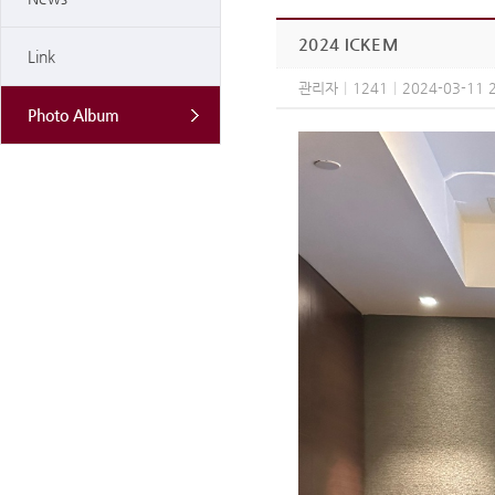
2024 ICKEM
Link
관리자
|
1241
|
2024-03-11 
Photo Album