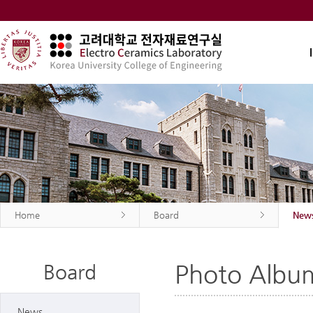
Home
Board
New
Photo Albu
Board
News