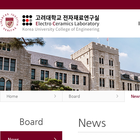
Home
Board
New
News
Board
News